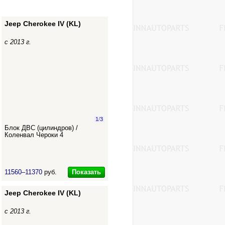
Jeep Cherokee IV (KL)
с 2013 г.
1
/
3
Блок ДВС (цилиндров) /
Коленвал Чероки 4
Показать
11560–11370
руб.
Jeep Cherokee IV (KL)
с 2013 г.