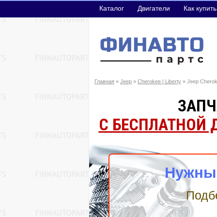
Каталог
Двигатели
Как купить
Главная
»
Jeep
»
Cherokee | Liberty
» Jeep Cherok
ЗАПЧА
С БЕСПЛАТНОЙ 
Нужны 
Подбе