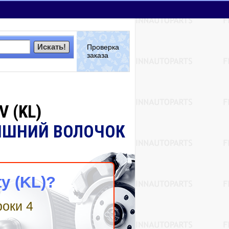
Искать!
Проверка
заказа
V (KL)
ВЫШНИЙ ВОЛОЧОК
y (KL)?
роки 4