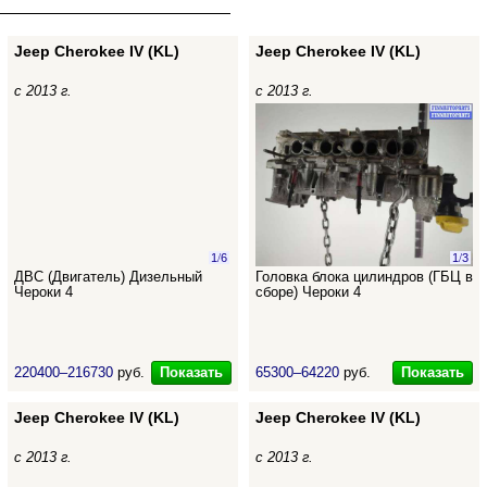
Jeep Cherokee IV (KL)
Jeep Cherokee IV (KL)
с 2013 г.
с 2013 г.
1
/
6
1
/
3
ДВС (Двигатель) Дизельный
Головка блока цилиндров (ГБЦ в
Чероки 4
сборе) Чероки 4
Показать
Показать
220400–216730
руб.
65300–64220
руб.
Jeep Cherokee IV (KL)
Jeep Cherokee IV (KL)
с 2013 г.
с 2013 г.