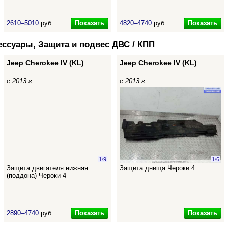
Показать
Показать
2610–5010
руб.
4820–4740
руб.
ессуары, Защита и подвес ДВС / КПП
Jeep Cherokee IV (KL)
Jeep Cherokee IV (KL)
с 2013 г.
с 2013 г.
1
/
9
1
/
6
Защита двигателя нижняя
Защита днища Чероки 4
(поддона) Чероки 4
Показать
Показать
2890–4740
руб.