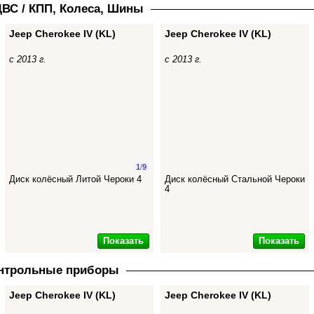
ДВС / КПП, Колеса, Шины
Jeep Cherokee IV (KL)
Jeep Cherokee IV (KL)
с 2013 г.
с 2013 г.
1
/
9
Диск колёсный Литой Чероки 4
Диск колёсный Стальной Чероки
4
Показать
Показать
онтрольные приборы
Jeep Cherokee IV (KL)
Jeep Cherokee IV (KL)