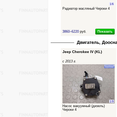
1
/
6
Радиатор масляный Чероки 4
Показать
3860–6220
руб.
Двигатель, Доосн
Jeep Cherokee IV (KL)
с 2013 г.
1
/
9
Насос вакуумный (дизель)
Чероки 4