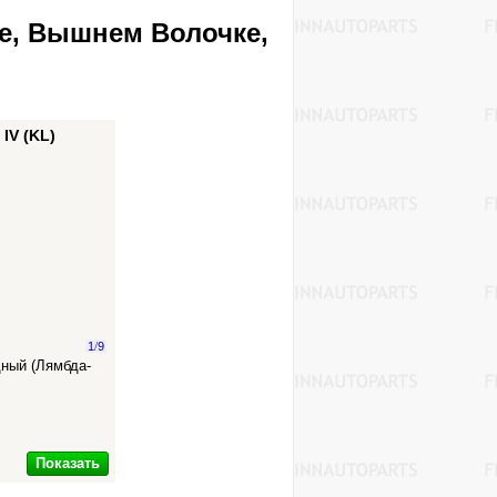
ве, Вышнем Волочке,
IV (KL)
1
/
9
дный (Лямбда-
Показать