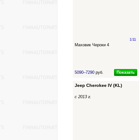
1
/
11
Маховик Чероки 4
Показать
5090–7290
руб.
Jeep Cherokee IV (KL)
с 2013 г.