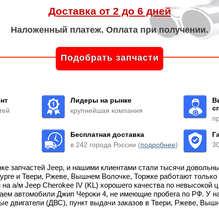
Доставка от 2 до 6 дней
Наложенный платеж. Оплата при получении.
Подобрать запчасти
нт
Лидеры на рынке
В
с
тей
крупнейшая компания
п
Бесплатная доставка
Г
в 242 города России (
подробнее
)
3
нке запчастей Jeep, и нашими клиентами стали тысячи довольн
бурге и Твери, Ржеве, Вышнем Волочке, Торжке работают тольк
на а/м Jeep Cherokee IV (KL) хорошего качества по невысокой 
м автомобили Джип Чероки 4, не имеющие пробега по РФ. У на
ые двигатели (ДВС), пункт выдачи заказов в Твери, Ржеве, Выш