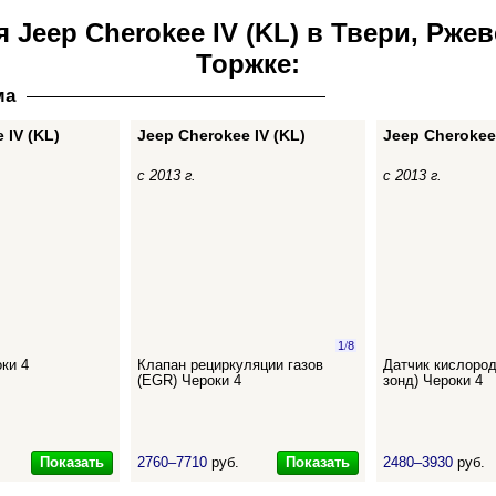
я Jeep Cherokee IV (KL) в Твери, Рже
Торжке:
ма
 IV (KL)
Jeep Cherokee IV (KL)
Jeep Cherokee 
с 2013 г.
с 2013 г.
1
/
8
ки 4
Клапан рециркуляции газов
Датчик кислоро
(EGR) Чероки 4
зонд) Чероки 4
Показать
Показать
2760–7710
руб.
2480–3930
руб.