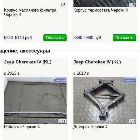
1
/
3
1
/
5
Корпус масляного фильтра
Корпус термостата Чероки 4
Чероки 4
Показать
Показать
5230–5140
руб.
3440–9660
руб.
ащение, аксессуары
Jeep Cherokee IV (KL)
Jeep Cherokee IV (KL)
с 2013 г.
с 2013 г.
1
/
11
1
/
3
Рейлинги Чероки 4
Домкрат Чероки 4