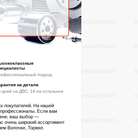
ысококлассные
пециалисты
рофессиональный подход
арантия на детали
0 дней на ДВС, 14 на остальное
ых покупателей. На нашей
о профессионалы. Если вам
цене, ваш выбор —
с очень широкий ассортимент
нем Волочке, Торжке.