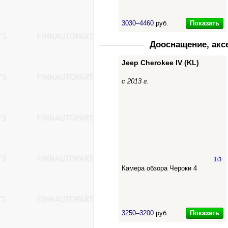
Показать
3030–4460
руб.
Дооснащение, акс
Jeep Cherokee IV (KL)
с 2013 г.
1
/
3
Камера обзора Чероки 4
Показать
3250–3200
руб.