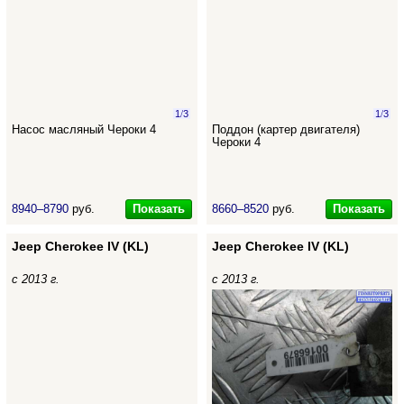
1
/
3
1
/
3
Насос масляный Чероки 4
Поддон (картер двигателя)
Чероки 4
Показать
Показать
8940–8790
руб.
8660–8520
руб.
Jeep Cherokee IV (KL)
Jeep Cherokee IV (KL)
с 2013 г.
с 2013 г.