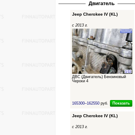
Двигатель
Jeep Cherokee IV (KL)
с 2013 г.
1
/
11
ДВС (Двигатель) Бензиновый
Чероки 4
Показать
165300–162550
руб.
Jeep Cherokee IV (KL)
с 2013 г.