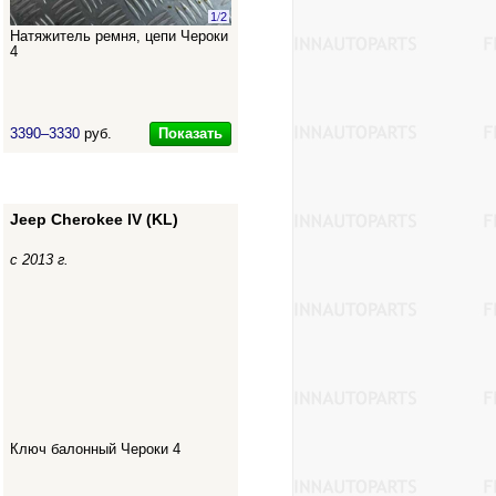
1
/
2
Натяжитель ремня, цепи Чероки
4
Показать
3390–3330
руб.
Jeep Cherokee IV (KL)
с 2013 г.
Ключ балонный Чероки 4