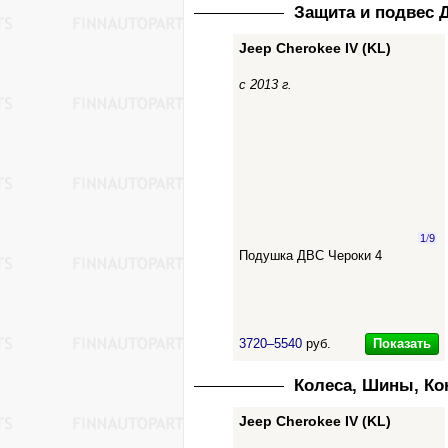
Защита и подвес 
Jeep Cherokee IV (KL)
с 2013 г.
1
/
9
Подушка ДВС Чероки 4
Показать
3720–5540
руб.
Колеса, Шины, К
Jeep Cherokee IV (KL)