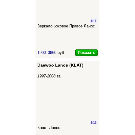
1
/
11
Зеркало боковое Правое Ланос
Показать
1900–3860
руб.
Daewoo Lanos (KLAT)
1997-2008 гг.
1
/
11
Капот Ланос