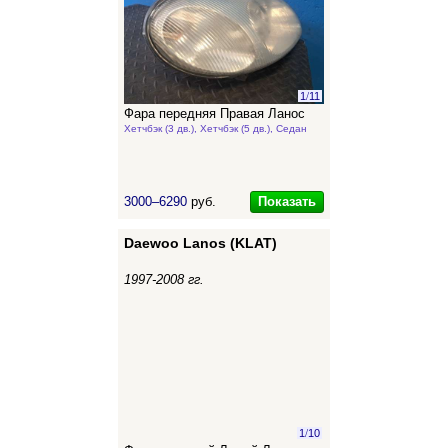
1
/
11
Фара передняя Правая Ланос
Хетчбэк (3 дв.), Хетчбэк (5 дв.), Седан
Показать
3000–6290
руб.
Daewoo Lanos (KLAT)
1997-2008 гг.
1
/
10