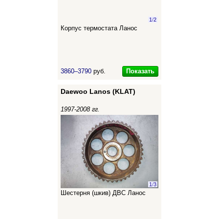
1
/
2
Корпус термостата Ланос
Показать
3860–3790
руб.
Daewoo Lanos (KLAT)
1997-2008 гг.
1
/
3
Шестерня (шкив) ДВС Ланос