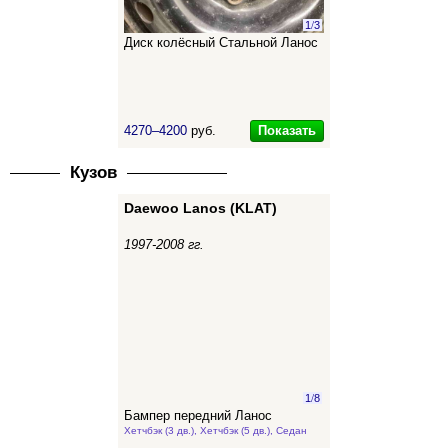
1
/
3
Диск колёсный Стальной Ланос
Показать
4270–4200
руб.
Кузов
Daewoo Lanos (KLAT)
1997-2008 гг.
1
/
8
Бампер передний Ланос
Хетчбэк (3 дв.), Хетчбэк (5 дв.), Седан