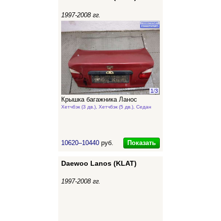
1997-2008 гг.
1
/
3
Крышка багажника Ланос
Хетчбэк (3 дв.), Хетчбэк (5 дв.), Седан
Показать
10620–10440
руб.
Daewoo Lanos (KLAT)
1997-2008 гг.